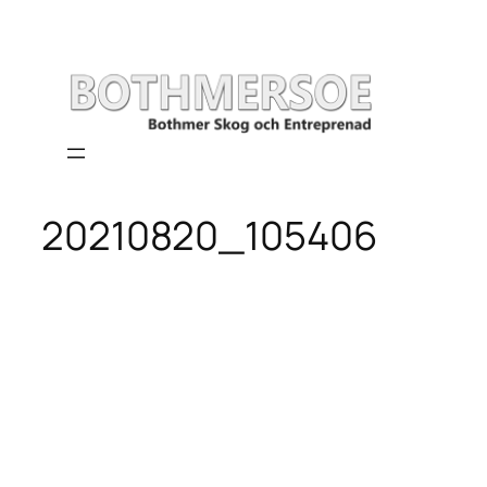
Hoppa
till
innehåll
20210820_105406