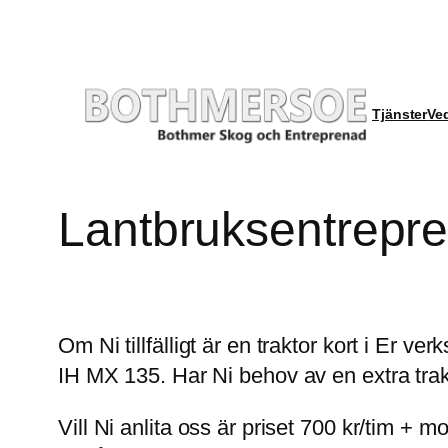
Hoppa
till
innehåll
Tjänster
Ve
Lantbruksentrepr
Om Ni tillfälligt är en traktor kort i Er 
IH MX 135. Har Ni behov av en extra trak
Vill Ni anlita oss är priset 700 kr/tim + mo