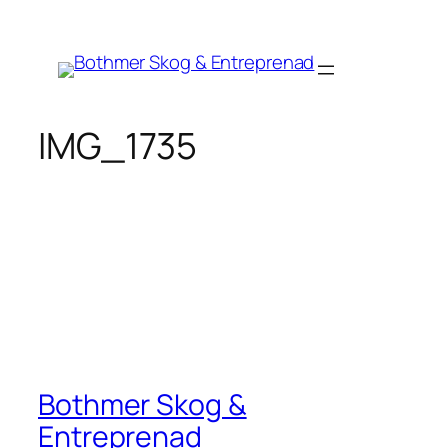
Hoppa
till
innehåll
IMG_1735
Bothmer Skog &
Entreprenad