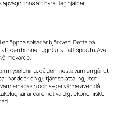
äpvagn finns att hyra. Jag hjälper
 i en öppna spisar är björkved. Detta på
att den brinner lugnt utan att sprätta. Även
re värmevärde.
 som myseldning, då den mesta värmen går ut
r har dock en gjutjärnsplatta ingjuten i
 värmemagasin och avger värme även då
 kakelugnar är däremot väldigt ekonomiskt,
rad.