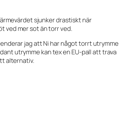
 Värmevärdet sjunker drastiskt när
t ved mer sot än torr ved.
menderar jag att Ni har något torrt utrymme
tt sådant utrymme kan tex en EU-pall att trava
t alternativ.