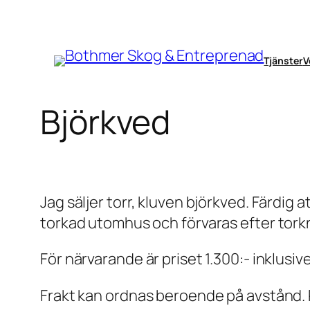
Hoppa
till
innehåll
Tjänster
V
Björkved
Jag säljer torr, kluven björkved. Färdig a
torkad utomhus och förvaras efter tork
För närvarande är priset 1.300:- inklusiv
Frakt kan ordnas beroende på avstånd. 