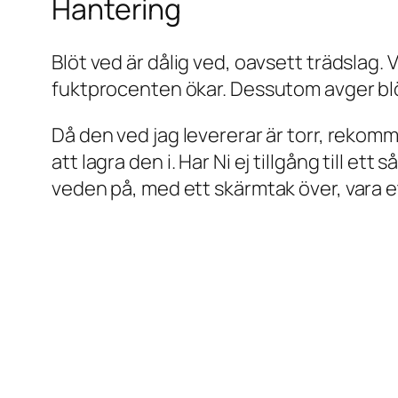
Hantering
Blöt ved är dålig ved, oavsett trädslag.
fuktprocenten ökar. Dessutom avger blö
Då den ved jag levererar är torr, rekom
att lagra den i. Har Ni ej tillgång till e
veden på, med ett skärmtak över, vara et