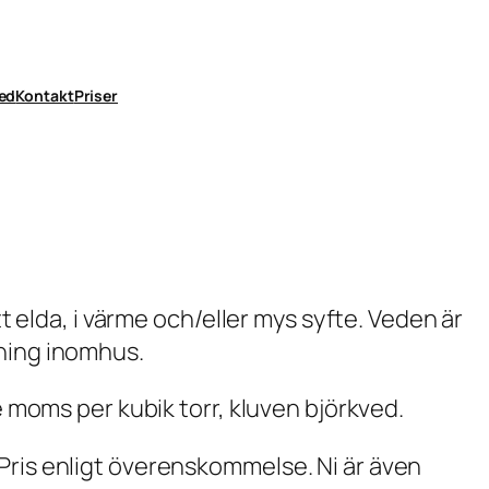
ed
Kontakt
Priser
tt elda, i värme och/eller mys syfte. Veden är
ning inomhus.
e moms per kubik torr, kluven björkved.
Pris enligt överenskommelse. Ni är även